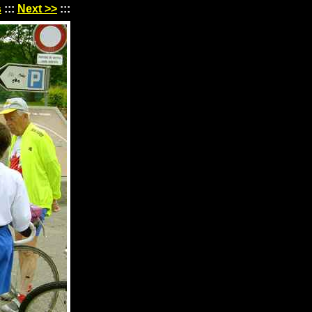
s
:::
Next >>
:::