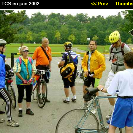
e TCS en juin 2002
:::
<< Prev
:::
Thumb