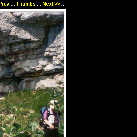
Prev
:::
Thumbs
:::
Next >>
:::