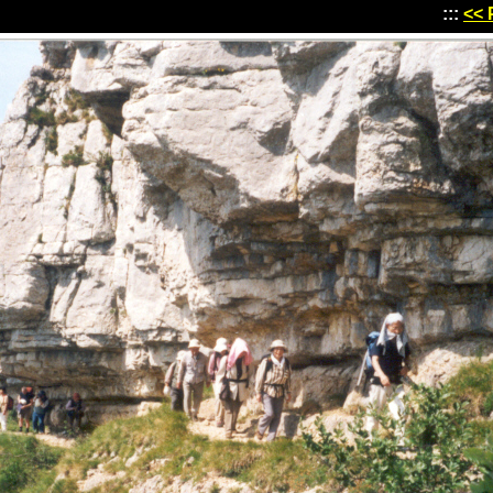
:::
<< 